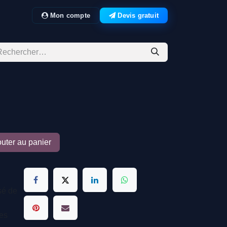
Mon compte
Devis gratuit
uter au panier
sé de
les