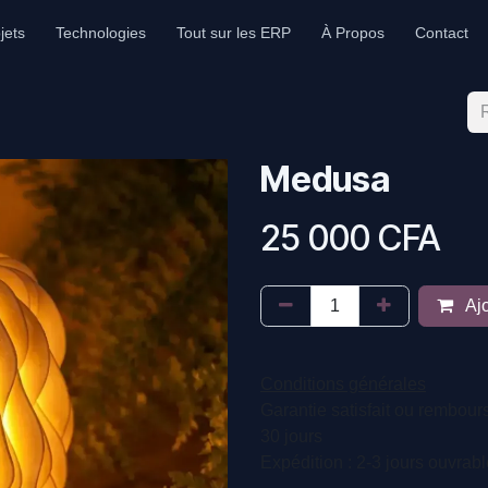
jets
Technologies
Tout sur les ERP
À Propos
Contact
Medusa
25 000
CFA
Ajo
Conditions générales
Garantie satisfait ou rembour
30 jours
Expédition : 2-3 jours ouvrab