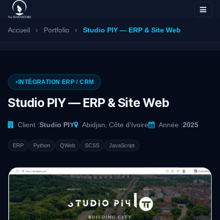
Se rendre au contenu
Accueil
Portfolio
Studio PIY — ERP & Site Web
INTÉGRATION ERP / CRM
Studio PIY — ERP & Site Web
Client :
Studio PIY
Abidjan, Côte d'Ivoire
Année :
2025
ERP
Python
QWeb
SCSS
JavaScript